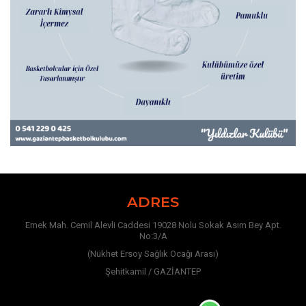
ADRES
Emek Mah. Cemil Alevli Caddesi 19028 Nolu Sokak Asım Bey Apt.
No:3/A
(Nükhet Ersoy Sağlık Ocağı Arası)
Şehitkamil / GAZİANTEP