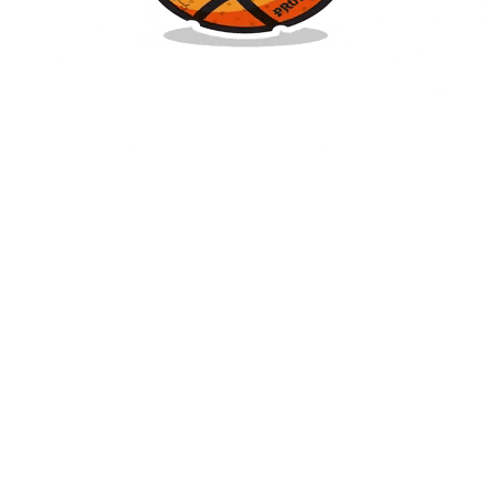
ADRES
Emek Mah. Cemil Alevli Caddesi 19028 Nolu Sokak Asım Bey Apt.
No:3/A
(Nükhet Ersoy Sağlık Ocağı Arası)
Şehitkamil / GAZİANTEP
0 541 229 0 425
bilgi@gaziantepbasketbolkulubu.com