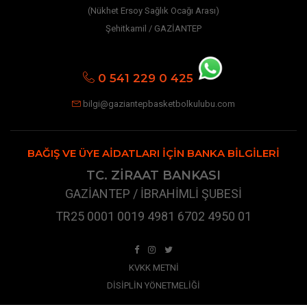
(Nükhet Ersoy Sağlık Ocağı Arası)
Şehitkamil / GAZİANTEP
0 541 229 0 425
bilgi@gaziantepbasketbolkulubu.com
BAĞIŞ VE ÜYE AIDATLARI İÇIN BANKA BILGILERI
TC. ZİRAAT BANKASI
GAZİANTEP / İBRAHİMLİ ŞUBESİ
TR25 0001 0019 4981 6702 4950 01
KVKK METNİ
DİSİPLİN YÖNETMELİĞİ