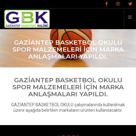
İ
GAZİANTEP BASKETBOL OKULU
SPOR MALZEMELERİ İÇİN MARKA
ANLAŞMALARI YAPILDI.
GAZİANTEP BASKETBOL OKULU
SPOR MALZEMELERİ İÇİN MARKA
ANLAŞMALARI YAPILDI.
GAZİANTEP BASKETBOL OKULU çalışmalarında kullanılmak
üzere aşağıda belirtilen markaların ürünleri kullanılacaktır.