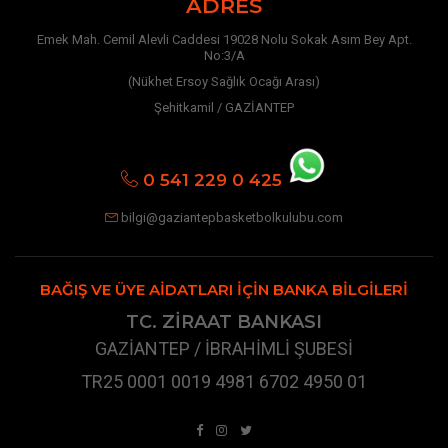
ADRES
Emek Mah. Cemil Alevli Caddesi 19028 Nolu Sokak Asım Bey Apt.
No:3/A
(Nükhet Ersoy Sağlık Ocağı Arası)
Şehitkamil / GAZİANTEP
0 541 229 0 425
bilgi@gaziantepbasketbolkulubu.com
BAĞIŞ VE ÜYE AIDATLARI İÇIN BANKA BILGILERI
TC. ZİRAAT BANKASI
GAZİANTEP / İBRAHİMLİ ŞUBESİ
TR25 0001 0019 4981 6702 4950 01