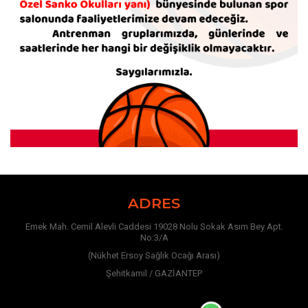
ADRES
Emek Mah. Cemil Alevli Caddesi 19028 Nolu Sokak Asım Bey Apt.
No:3/A
(Nükhet Ersoy Sağlık Ocağı Arası)
Şehitkamil / GAZİANTEP